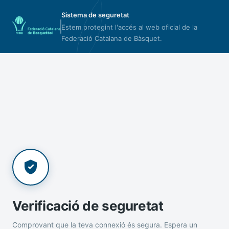
Sistema de seguretat
Estem protegint l'accés al web oficial de la
Federació Catalana de Bàsquet.
Verificació de seguretat
Comprovant que la teva connexió és segura. Espera un