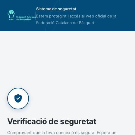
Sistema de seguretat
Estem protegint l'accés al web oficial de la
Federació Catalana de Bàsquet.
Verificació de seguretat
Comprovant que la teva connexió és segura. Espera un