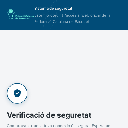
Sistema de seguretat
Estem protegint l'accés al web oficial de la
Federació Catalana de Bàsquet.
Verificació de seguretat
Comprovant que la teva connexió és segura. Espera un