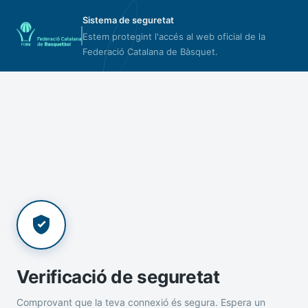
Sistema de seguretat
Estem protegint l'accés al web oficial de la
Federació Catalana de Bàsquet.
Verificació de seguretat
Comprovant que la teva connexió és segura. Espera un