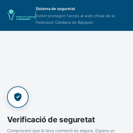
Sistema de seguretat
Estem protegint l'accés al web oficial de la
Federació Catalana de Bàsquet.
Verificació de seguretat
Comprovant que la teva connexió és segura. Espera un