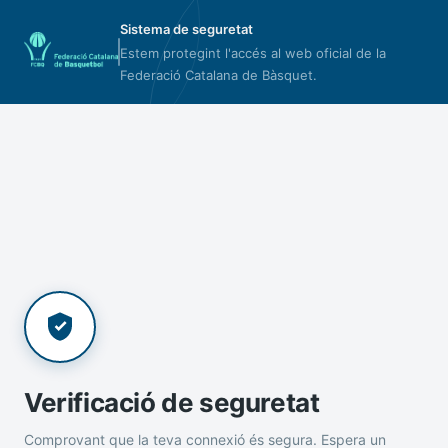
Sistema de seguretat
Estem protegint l'accés al web oficial de la
Federació Catalana de Bàsquet.
Verificació de seguretat
Comprovant que la teva connexió és segura. Espera un