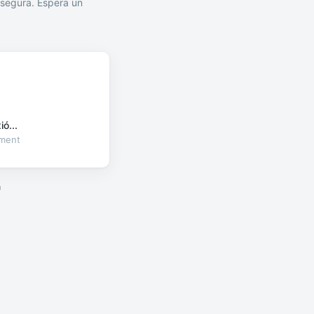
segura. Espera un
ó...
oment
a