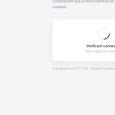
Comprovant que la teva connexió és 
moment.
Verificant connexi
Això trigarà un m
Protegit per reCAPTCHA · Google
Privades