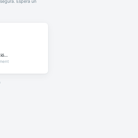
segura. Espera un
ó...
oment
a