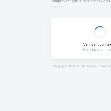
Comprovant que la teva connexió és 
moment.
Verificant connexi
Això trigarà un m
Protegit per reCAPTCHA · Google
Privades