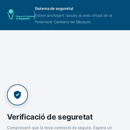
Sistema de seguretat
Estem protegint l'accés al web oficial de la
Federació Catalana de Bàsquet.
Verificació de seguretat
Comprovant que la teva connexió és segura. Espera un