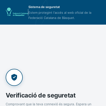
Sistema de seguretat
Estem protegint l'accés al web oficial de la
Federació Catalana de Bàsquet.
Verificació de seguretat
Comprovant que la teva connexió és segura. Espera un