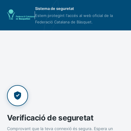
Sistema de seguretat
Estem protegint l'accés al web oficial de la
Federació Catalana de Bàsquet.
Verificació de seguretat
Comprovant que la teva connexió és segura. Espera un