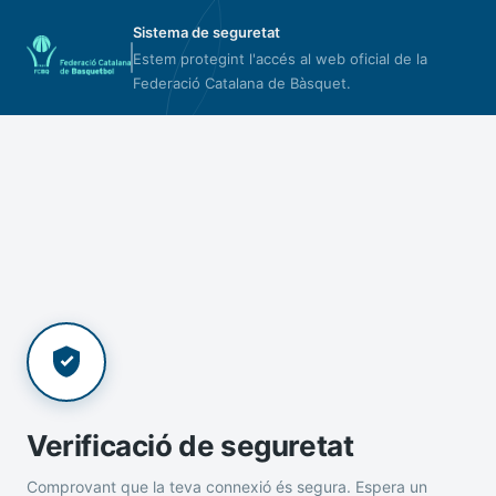
Sistema de seguretat
Estem protegint l'accés al web oficial de la
Federació Catalana de Bàsquet.
Verificació de seguretat
Comprovant que la teva connexió és segura. Espera un