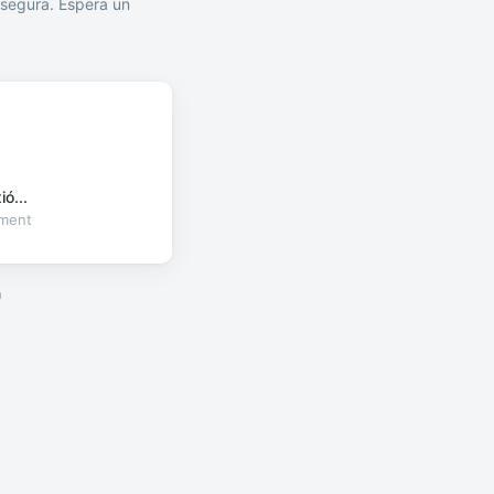
segura. Espera un
ó...
oment
a