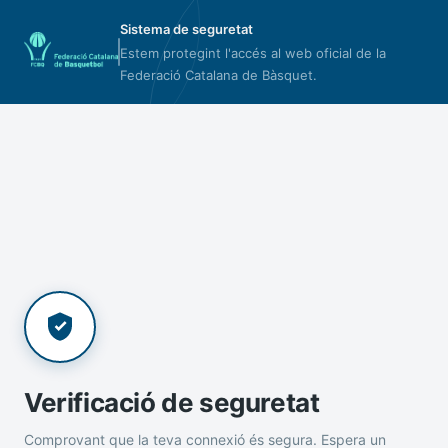
Sistema de seguretat
Estem protegint l'accés al web oficial de la
Federació Catalana de Bàsquet.
Verificació de seguretat
Comprovant que la teva connexió és segura. Espera un