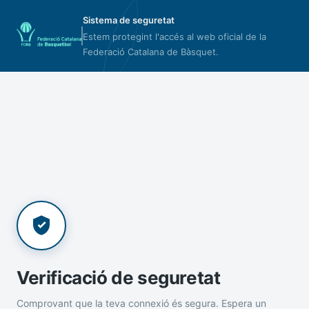
Sistema de seguretat
Estem protegint l'accés al web oficial de la
Federació Catalana de Bàsquet.
Verificació de seguretat
Comprovant que la teva connexió és segura. Espera un