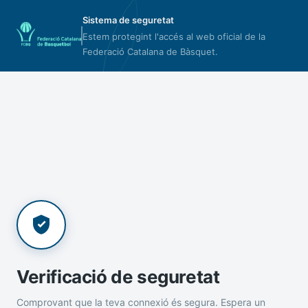
Sistema de seguretat
Estem protegint l'accés al web oficial de la
Federació Catalana de Bàsquet.
Verificació de seguretat
Comprovant que la teva connexió és segura. Espera un