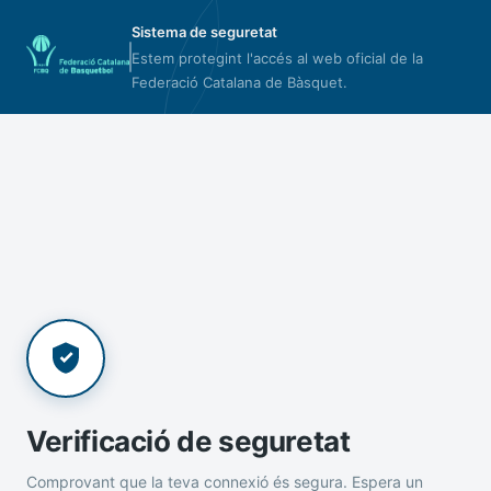
Sistema de seguretat
Estem protegint l'accés al web oficial de la
Federació Catalana de Bàsquet.
Verificació de seguretat
Comprovant que la teva connexió és segura. Espera un