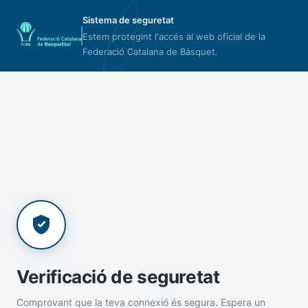
Sistema de seguretat
Estem protegint l'accés al web oficial de la
Federació Catalana de Bàsquet.
Verificació de seguretat
Comprovant que la teva connexió és segura. Espera un