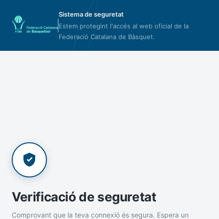
Sistema de seguretat
Estem protegint l'accés al web oficial de la
Federació Catalana de Bàsquet.
Verificació de seguretat
Comprovant que la teva connexió és segura. Espera un