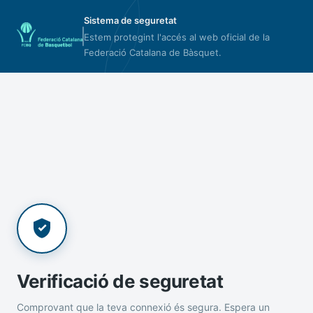
Sistema de seguretat
Estem protegint l'accés al web oficial de la
Federació Catalana de Bàsquet.
Verificació de seguretat
Comprovant que la teva connexió és segura. Espera un