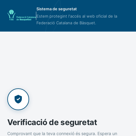
Sistema de seguretat
Estem protegint l'accés al web oficial de la
Federació Catalana de Bàsquet.
Verificació de seguretat
Comprovant que la teva connexió és segura. Espera un