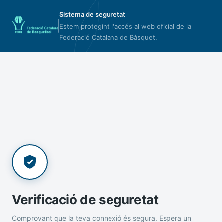
Sistema de seguretat
Estem protegint l'accés al web oficial de la
Federació Catalana de Bàsquet.
Verificació de seguretat
Comprovant que la teva connexió és segura. Espera un