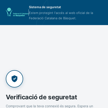
Sistema de seguretat
Estem protegint l'accés al web oficial de la
Federació Catalana de Bàsquet.
Verificació de seguretat
Comprovant que la teva connexió és segura. Espera un