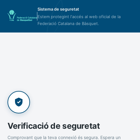
Sistema de seguretat
Estem protegint l'accés al web oficial de la
Federació Catalana de Bàsquet.
Verificació de seguretat
Comprovant que la teva connexió és segura. Espera un