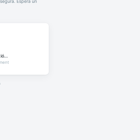
segura. Espera un
ó...
oment
a