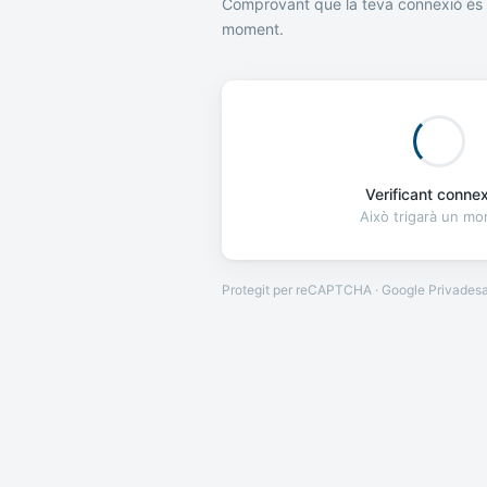
Comprovant que la teva connexió és 
moment.
Verificant connexi
Això trigarà un m
Protegit per reCAPTCHA · Google
Privades