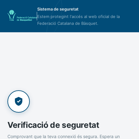
Sistema de seguretat
Estem protegint l'accés al web oficial de la
Federació Catalana de Bàsquet.
Verificació de seguretat
Comprovant que la teva connexió és segura. Espera un