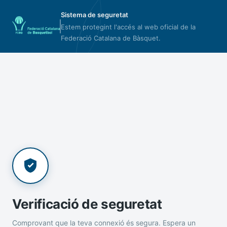
Sistema de seguretat
Estem protegint l'accés al web oficial de la
Federació Catalana de Bàsquet.
Verificació de seguretat
Comprovant que la teva connexió és segura. Espera un