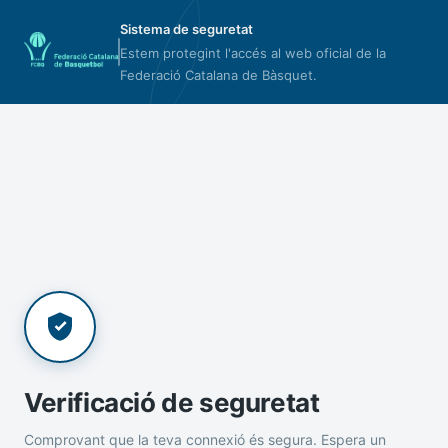
Sistema de seguretat
Estem protegint l'accés al web oficial de la
Federació Catalana de Bàsquet.
Verificació de seguretat
Comprovant que la teva connexió és segura. Espera un