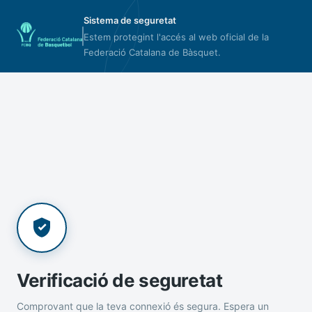
Sistema de seguretat
Estem protegint l'accés al web oficial de la
Federació Catalana de Bàsquet.
Verificació de seguretat
Comprovant que la teva connexió és segura. Espera un