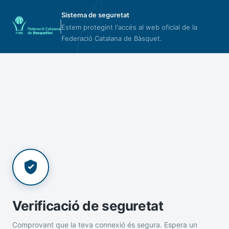
Sistema de seguretat
Estem protegint l'accés al web oficial de la
Federació Catalana de Bàsquet.
Verificació de seguretat
Comprovant que la teva connexió és segura. Espera un