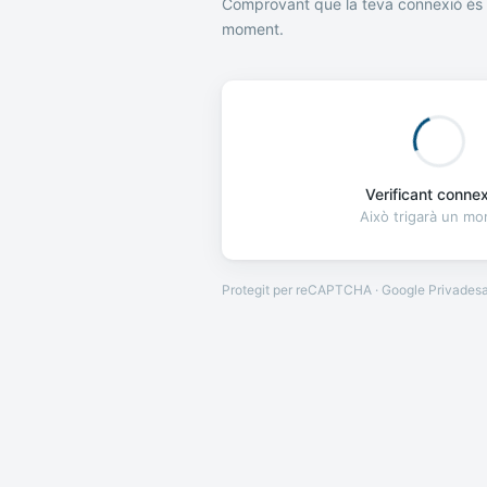
Comprovant que la teva connexió és 
moment.
Verificant connexi
Això trigarà un m
Protegit per reCAPTCHA · Google
Privades