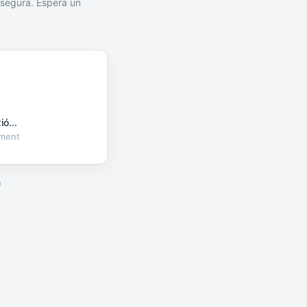
segura. Espera un
ó...
oment
a