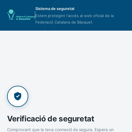
Sistema de seguretat
Estem protegint l'accés al web oficial de la
Federació Catalana de Bàsquet.
Verificació de seguretat
Comprovant que la teva connexió és segura. Espera un