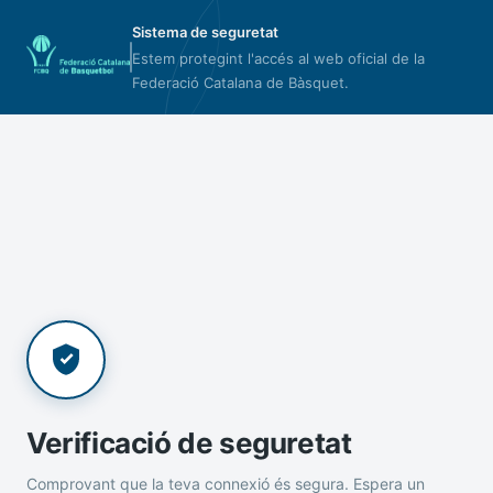
Sistema de seguretat
Estem protegint l'accés al web oficial de la
Federació Catalana de Bàsquet.
Verificació de seguretat
Comprovant que la teva connexió és segura. Espera un