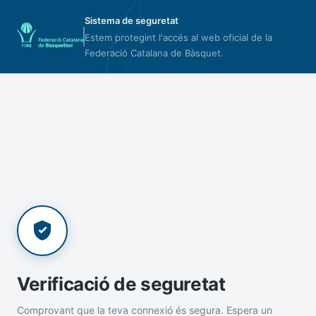
Sistema de seguretat
Estem protegint l'accés al web oficial de la
Federació Catalana de Bàsquet.
Verificació de seguretat
Comprovant que la teva connexió és segura. Espera un