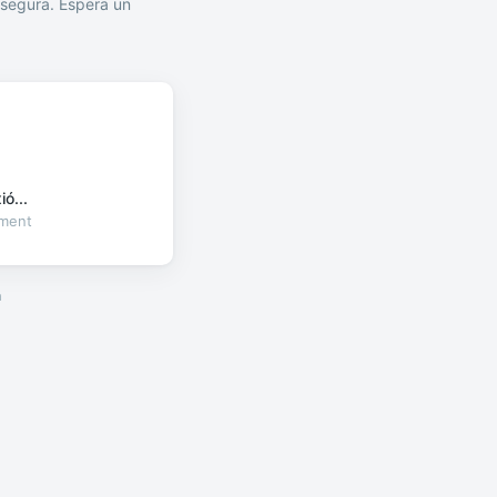
segura. Espera un
ó...
oment
a