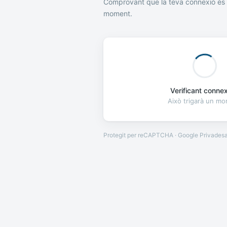
Comprovant que la teva connexió és 
moment.
Verificant connexi
Això trigarà un m
Protegit per reCAPTCHA · Google
Privades