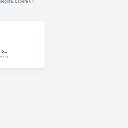
segura. Espera un
ó...
oment
a