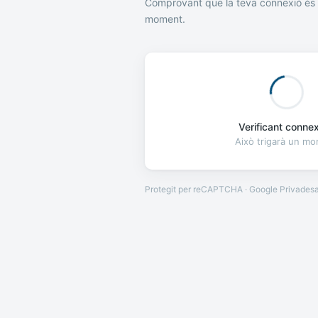
Comprovant que la teva connexió és 
moment.
Verificant connexi
Això trigarà un m
Protegit per reCAPTCHA · Google
Privades