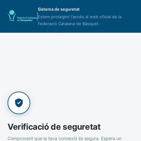
Sistema de seguretat
Estem protegint l'accés al web oficial de la
Federació Catalana de Bàsquet.
Verificació de seguretat
Comprovant que la teva connexió és segura. Espera un