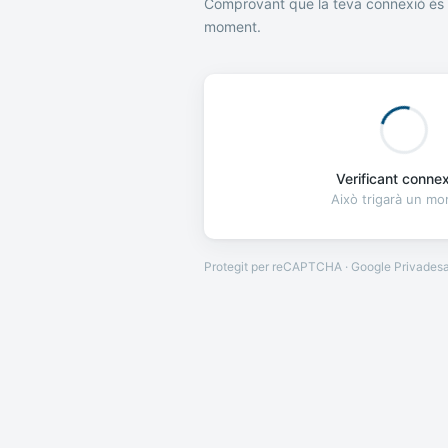
Comprovant que la teva connexió és 
moment.
Verificant connexi
Això trigarà un m
Protegit per reCAPTCHA · Google
Privades