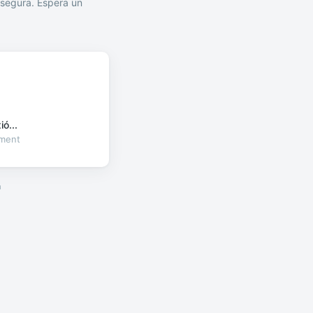
segura. Espera un
ó...
oment
a