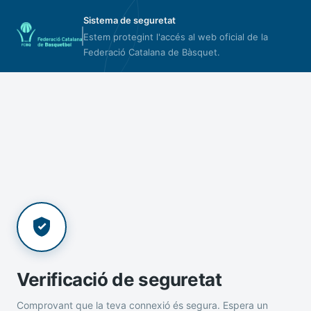
Sistema de seguretat
Estem protegint l'accés al web oficial de la
Federació Catalana de Bàsquet.
Verificació de seguretat
Comprovant que la teva connexió és segura. Espera un