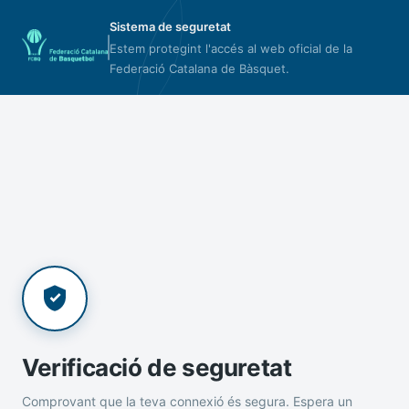
Sistema de seguretat
Estem protegint l'accés al web oficial de la
Federació Catalana de Bàsquet.
Verificació de seguretat
Comprovant que la teva connexió és segura. Espera un