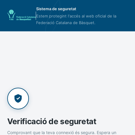
Sistema de seguretat
Estem protegint l'accés al web oficial de la
Federació Catalana de Bàsquet.
Verificació de seguretat
Comprovant que la teva connexió és segura. Espera un