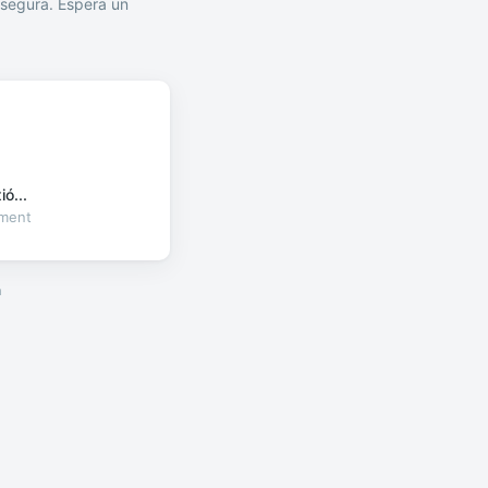
segura. Espera un
ó...
oment
a