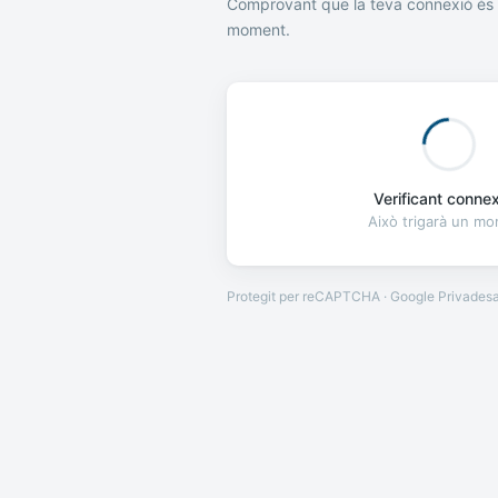
Comprovant que la teva connexió és 
moment.
Verificant connexi
Això trigarà un m
Protegit per reCAPTCHA · Google
Privades