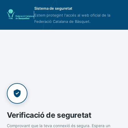
Sistema de seguretat
Estem protegint l'accés al web oficial de la
Federació Catalana de Bàsquet.
Verificació de seguretat
Comprovant que la teva connexió és segura. Espera un