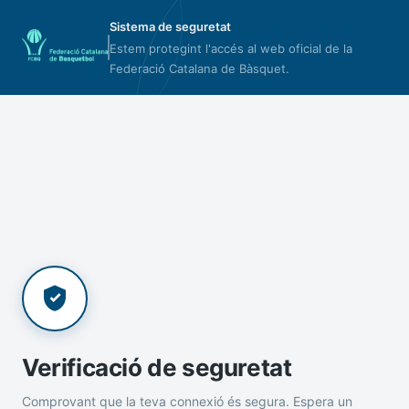
Sistema de seguretat
Estem protegint l'accés al web oficial de la
Federació Catalana de Bàsquet.
Verificació de seguretat
Comprovant que la teva connexió és segura. Espera un