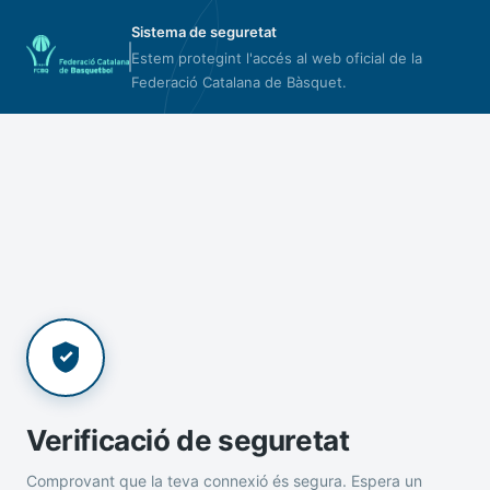
Sistema de seguretat
Estem protegint l'accés al web oficial de la
Federació Catalana de Bàsquet.
Verificació de seguretat
Comprovant que la teva connexió és segura. Espera un