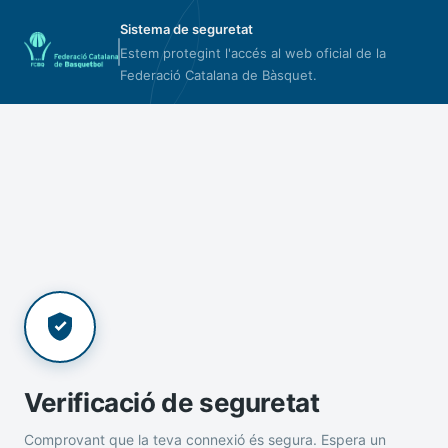
Sistema de seguretat
Estem protegint l'accés al web oficial de la
Federació Catalana de Bàsquet.
Verificació de seguretat
Comprovant que la teva connexió és segura. Espera un