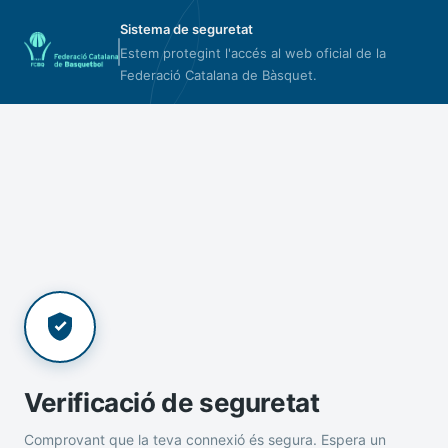
Sistema de seguretat
Estem protegint l'accés al web oficial de la
Federació Catalana de Bàsquet.
Verificació de seguretat
Comprovant que la teva connexió és segura. Espera un