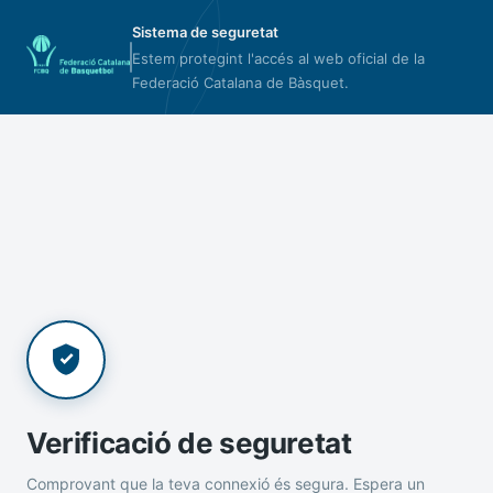
Sistema de seguretat
Estem protegint l'accés al web oficial de la
Federació Catalana de Bàsquet.
Verificació de seguretat
Comprovant que la teva connexió és segura. Espera un