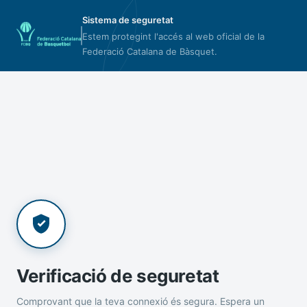
Sistema de seguretat
Estem protegint l'accés al web oficial de la
Federació Catalana de Bàsquet.
Verificació de seguretat
Comprovant que la teva connexió és segura. Espera un