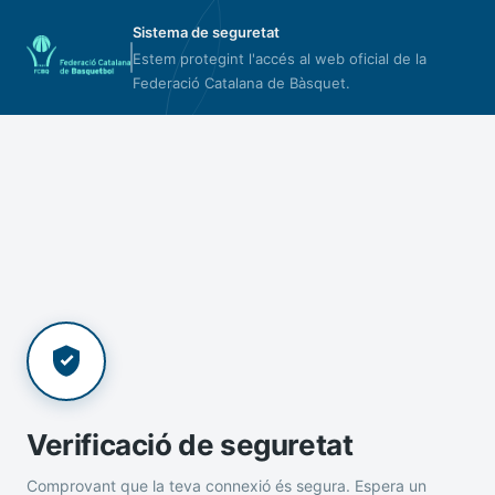
Sistema de seguretat
Estem protegint l'accés al web oficial de la
Federació Catalana de Bàsquet.
Verificació de seguretat
Comprovant que la teva connexió és segura. Espera un